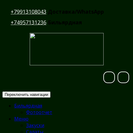
+79913108043
Доставка/WhatsApp
+74957131236
Бильярдная
Переключить навигации
Бильярдная
Фотоотчет
Меню
Закуски
Салаты